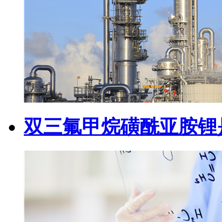
双三氟甲烷磺酰亚胺锂