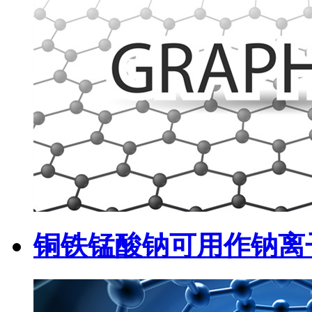
铜铁锰酸钠可用作钠离