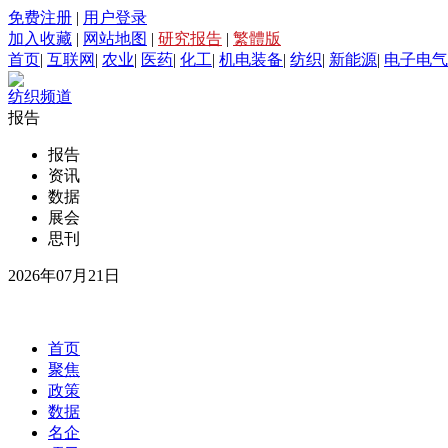
免费注册
|
用户登录
加入收藏
|
网站地图
|
研究报告
|
繁體版
首页
|
互联网
|
农业
|
医药
|
化工
|
机电装备
|
纺织
|
新能源
|
电子电气
纺织频道
报告
报告
资讯
数据
展会
思刊
2026年07月21日
首页
聚焦
政策
数据
名企