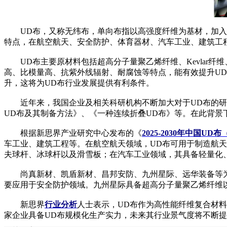
UD布，又称无纬布，单向布指以高强度纤维为基材，加入热
特点，在航空航天、安全防护、体育器材、汽车工业、建筑工
UD布主要原材料包括超高分子量聚乙烯纤维、Kevlar纤
高、比模量高、抗紫外线辐射、耐腐蚀等特点，能有效提升UD
升，这将为UD布行业发展提供有利条件。
近年来，我国企业及相关科研机构不断加大对于UD布的研究
UD布及其制备方法》、《一种连续折叠UD布》等。在此背景
根据新思界产业研究中心发布的《
2025-2030年中国
车工业、建筑工程等。在航空航天领域，UD布可用于制造航
夫球杆、冰球杆以及滑雪板；在汽车工业领域，其具备轻量化
尚真新材、凯盾新材、昌邦安防、九州星际、远华装备等为我
要应用于安全防护领域。九州星际具备超高分子量聚乙烯纤维以
新思界
行业分析
人士表示，UD布作为高性能纤维复合材
家企业具备UD布规模化生产实力，未来其行业景气度将不断