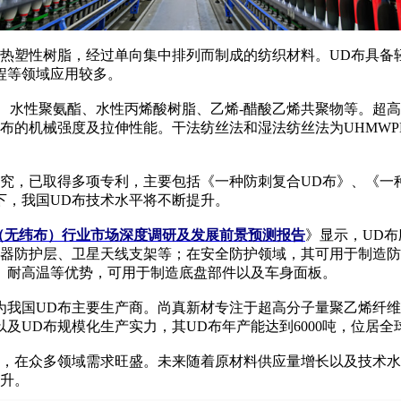
塑性树脂，经过单向集中排列而制成的纺织材料。UD布具备
程等领域应用较多。
维、水性聚氨酯、水性丙烯酸树脂、乙烯-醋酸乙烯共聚物等。超高
布的机械强度及拉伸性能。干法纺丝法和湿法纺丝法为UHMWPE
，已取得多项专利，主要包括《一种防刺复合UD布》、《一种功
下，我国UD布技术水平将不断提升。
UD布（无纬布）行业市场深度调研及发展前景预测报告
》显示，UD
天器防护层、卫星天线支架等；在安全防护领域，其可用于制造
、耐高温等优势，可用于制造底盘部件以及车身面板。
国UD布主要生产商。尚真新材专注于超高分子量聚乙烯纤维
及UD布规模化生产实力，其UD布年产能达到6000吨，位居全
料，在众多领域需求旺盛。未来随着原材料供应量增长以及技术水
提升。