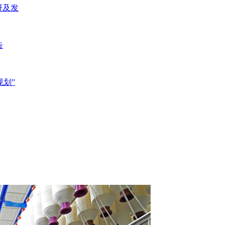
研及发
告
规划”