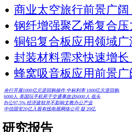
商业太空旅行前景广阔
钢纤增强聚乙烯复合压力
铜铝复合板应用领域广
封装材料需求快速增长
蜂窝吸音板应用前景广
央行开展1000亿元逆回购操作 中标利率
1000亿元逆回购
6000人
美国玩手机死于交通事故达6000人 低头
办公97.5%
经济疲软并不影响文教办公产业
中信国安20亿入股有线电视网络公司 疑
20亿
研究报告