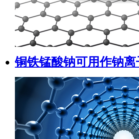
铜铁锰酸钠可用作钠离