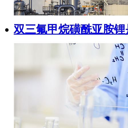
双三氟甲烷磺酰亚胺锂