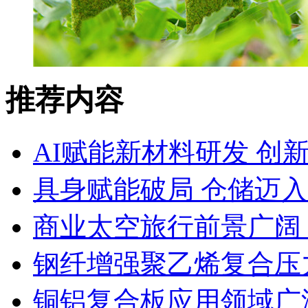
推荐内容
AI赋能新材料研发 创
具身赋能破局 仓储迈
商业太空旅行前景广阔
钢纤增强聚乙烯复合压力
铜铝复合板应用领域广