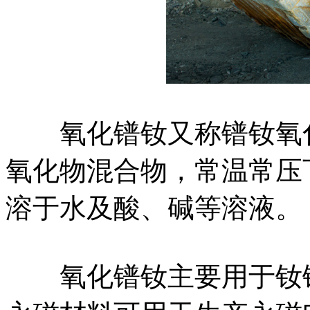
氧化镨钕又称镨钕氧化
氧化物混合物，常温常压
溶于水及酸、碱等溶液。
氧化镨钕主要用于钕铁