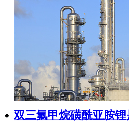
双三氟甲烷磺酰亚胺锂