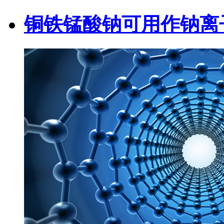
铜铁锰酸钠可用作钠离