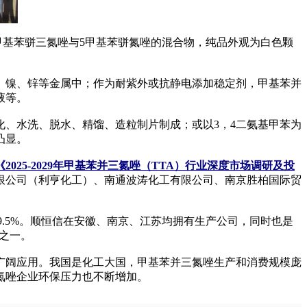
基苯骈三氮唑与5甲基苯骈氮唑的混合物，纯品外观为白色颗
镍、锌等金属中；作为耐紫外或抗静电添加稳定剂，甲基苯并
液等。
、水洗、脱水、精馏、造粒制片制成；或以3，4二氨基甲苯为
凸显。
《2025-2029年甲基苯并三氮唑（TTA）行业深度市场调研及投
限公司（利亨化工）、南通波涛化工有限公司、南京胜柏国际贸
.5%。顺恒信在安徽、南京、江苏均拥有生产公司，同时也是
位之一。
广阔应用。我国是化工大国，甲基苯并三氮唑生产和消费规模庞
氮唑企业环保压力也不断增加。