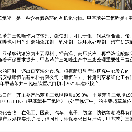
氮唑，是一种含有氮杂环的有机化合物。甲基苯并三氮唑是4-甲
苯并三氮唑作为防锈剂、缓蚀剂，可用于银、铜及铜合金、铅、
氮唑也可用作润滑油添加剂、乳化剂、循环水处理剂、汽车防冻
硝酸钠溶液为主要原料，经高温、高压反应，再经浓硫酸酸化
随着环保要求提升，甲基苯并三氮唑生产中三废处理重要性日益
的同时，还出口至海外市场。根据新思界产业研究中心发布的
括安徽顺恒信新材料有限公司（顺恒信）、甘肃利亨精细化工有
吨/年甲基苯并三氮唑装置项目预计2025年建成投产。
，其主要产品苯并三氮唑纯度≥99.8%，甲基苯并三氮唑≥99
024-0168T-HG《甲基苯并三氮唑》（处于修订中）的主要起草单
类化合物，在化工、医药、汽车、电子、防腐、防锈等领域具有
唑产业规模实现扩张，但同时，环保要求日益严格，甲基苯并三