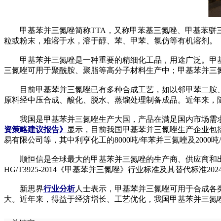
甲基苯并三氮唑简称TTA，又称甲苯基三氮唑、甲基苯骈三
粒或粉末，难溶于水，溶于醇、苯、甲苯、氯仿等有机溶剂。
甲基苯并三氮唑是一种重要的精细化工品，用途广泛。甲基
三氮唑可用于聚酰胺、聚脂等高分子材料生产中；甲基苯并三
目前甲基苯并三氮唑已有多种合成工艺，如以邻甲苯二胺、亚
原料经中压合成、酸化、脱水、蒸馏处理制备成品。近年来，
我国是甲基苯并三氮唑生产大国，产品在满足国内市场需求
资策略建议报告》
显示，目前我国甲基苯并三氮唑生产企业包
易有限公司等，其中利亨化工的8000吨/年苯并三氮唑及2000
顺恒信是全球最大的甲基苯并三氮唑的生产商、供应商和出口商
HG/T3925-2014《甲基苯并三氮唑》行业标准及其替代标准2
新思界
行业分析
人士表示，甲基苯并三氮唑可用于合成各
大。近年来，得益于经济增长、工艺优化，我国甲基苯并三氮