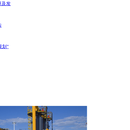
研及发
告
规划”