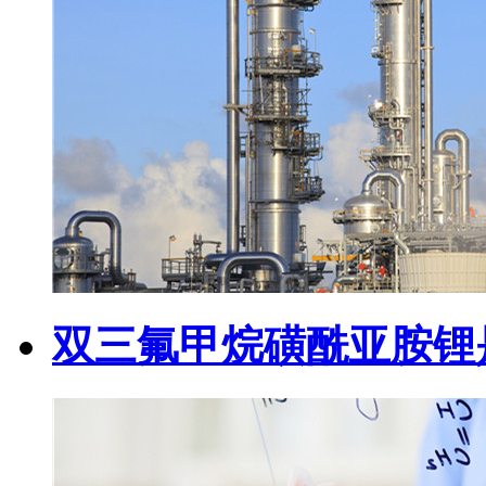
双三氟甲烷磺酰亚胺锂