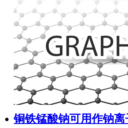
铜铁锰酸钠可用作钠离