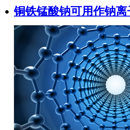
铜铁锰酸钠可用作钠离