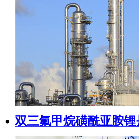
双三氟甲烷磺酰亚胺锂