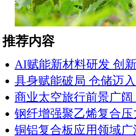
推荐内容
AI赋能新材料研发 创
具身赋能破局 仓储迈
商业太空旅行前景广阔
钢纤增强聚乙烯复合压力
铜铝复合板应用领域广