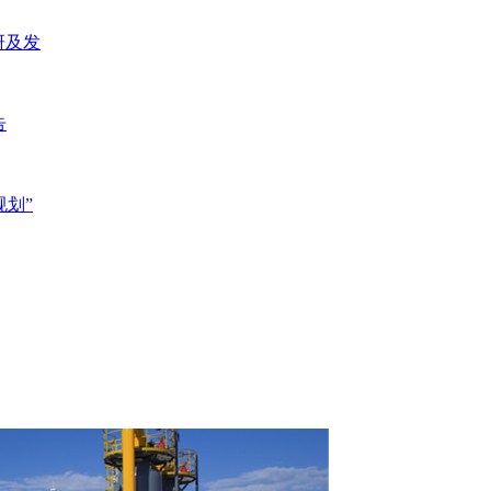
研及发
告
规划”