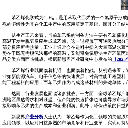
苯乙烯化学式为C
H
，是用苯取代乙烯的一个氢原子形成
8
8
殊的溶解性为其在化工生产中的应用奠定了基础。因其分子结
从生产工艺来看，当前苯乙烯的制备方法主要有乙苯催化脱氢法
高温下发生脱氢反应生成苯乙烯。这一过程属于可逆吸热增分
部分反应所需热量，工业上通常会在进料中掺入大量高温水蒸
势在于既无需脱氢法那样的高温，又能避免氯醇法生产环氧丙烷
品分类方面面临挑战。根据新思界产业研究中心发布的
《20
苯乙烯行业既面临着机遇，也面临着挑战。从机遇来看，随着
业如新能源汽车、电子信息等的快速发展，对高性能工程塑料
能工程塑料的应用，而苯乙烯作为合成这些材料的关键单体，
然而，行业发展也面临诸多挑战。一方面，全球苯乙烯产能
洲地区虽然需求相对旺盛，但产能的快速扩张也可能导致市场
接影响苯乙烯的生产成本和企业利润。此外，环保政策的日益
新思界
产业分析
人士认为，苯乙烯作为化工领域的关键原
应用领域，以应对日益激烈的市场竞争和行业变革，实现可持