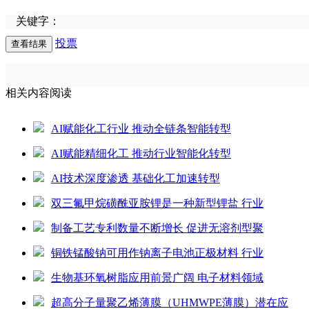
关键字：
投票
相关内容阅读
AI赋能化工行业 推动全链条智能转型
AI赋能精细化工 推动行业智能化转型
AI技术深度渗透 基础化工加速转型
双三氟甲烷磺酰亚胺锂是一种新型锂盐 行业
制备工艺专利数量不断增长 促进无溶剂型聚
铜铁锰酸钠可用作钠离子电池正极材料 行业
生物基环氧树脂应用前景广阔 电子材料领域
超高分子量聚乙烯薄膜（UHMWPE薄膜）潜在应