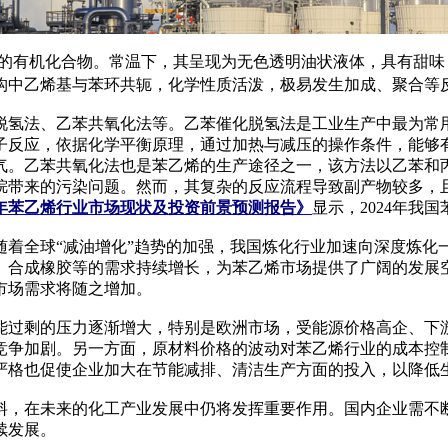
的有机化合物。常温下，其呈现为无色透明油状液体，具有甜味
构中乙烯基与苯环共轭，化学性质活泼，极易发生加成、聚合等
、乙苯共氧化法等。乙苯催化脱氢法是工业生产中最为常用的工
子反应，依据化学平衡原理，通过加热与减压的操作条件，能够
气。乙苯共氧化法也是苯乙烯的生产途径之一，该方法以乙苯和
带来的污染问题。然而，其复杂的反应流程导致副产物较多，且乙
25年苯乙烯行业市场现状及投资前景预测报告》
显示，2024年我
全球“减油增化”趋势的加强，我国炼化行业加速向深度炼化
、合成橡胶等的需求持续增长，为苯乙烯市场提供了广阔的发展
市场需求将随之增加。
过剩的压力逐渐增大，特别是欧洲市场，受能源价格高企、下游
竞争加剧。另一方面，原材料价格的波动对苯乙烯行业的成本控
严格也促使企业加大在节能减排、清洁生产方面的投入，以降低
料，在未来的化工产业发展中仍将发挥重要作用。国内企业需不
续发展。