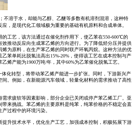
；不溶于水，却能与乙醇、乙醚等多数有机溶剂混溶，这种特
反应，是现代化工领域极为重要的基础有机原料和合成单体。
艺，该方法通过在催化剂作用下，使乙苯在550-600℃的
有效推动反应向生成苯乙烯的方向进行。为了降低烃分压并提供
丙烯为原料，在生产苯乙烯的同时联产环氧丙烷。这种方法的优
苯单耗比脱氢法高出15%-20%，使得该工艺在成本控制与产
国苯乙烯产能为1900万吨/年，其中60%为乙苯催化脱氢工艺。
一体化转型，将带动苯乙烯产能进一步扩张。同时，下游新兴产
空间。例如，在新能源汽车领域，轻量化材料的需求推动了高性
需求疲软等因素影响，部分企业已关闭或停产苯乙烯工厂。亚
制带来挑战。苯乙烯的主要原料是纯苯，纯苯价格的不稳定会直
生产过程中的环境污染。
断提升技术水平，优化生产工艺，加强成本控制，积极拓展下游