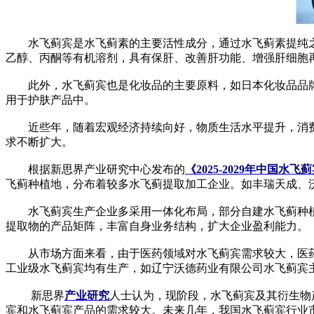
水飞蓟宾是水飞蓟素的主要活性成分，通过水飞蓟素提纯之后
乙醇、丙酮等有机溶剂，具有保肝、改善肝功能、增强肝细胞
此外，水飞蓟宾也是化妆品的主要原料，如日本化妆品品牌FA
用于护肤产品中。
近些年，随着宏观经济持续向好，物质生活水平提升，消费
求不断扩大。
根据新思界产业研究中心发布的
《2025-2029年中国
飞蓟种植地，分布着较多水飞蓟提取加工企业。如丰瑞天成、
水飞蓟宾生产企业多采用一体化布局，部分自建水飞蓟种植
提取物的产品矩阵，丰富自身业务结构，扩大企业盈利能力。
从市场方面来看，由于医药领域对水飞蓟宾需求较大，医药
工业级水飞蓟宾均有生产，如辽宁沃德药业有限公司水飞蓟宾
新思界
产业研究
人士认为，现阶段，水飞蓟宾及其衍生物
宾和水飞蓟宾产品的需求较大。未来几年，我国水飞蓟宾行业