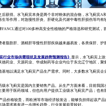
获得。水飞蓟宾本身是两个非对映体的混合物，水飞蓟宾A和
再生等作用，对急慢性肝炎、肝硬化及代谢中毒性肝损伤等均有
NCL通过对100多种高安全性植物的严格筛选和研究测试，首
者脂肪肝、酒精肝等慢性肝部疾病越来越易发，各类保肝、护肝
水飞蓟宾行业市场供需现状及发展趋势预测报告》
显示，水飞蓟宾上游
沃德药业、天源药业、华成制药等企业均位于东北辽宁地区，聚
基地以满足水飞蓟宾产品生产需求。同时，大多数水飞蓟宾企业
级水飞蓟宾是国内主要销售产品。从生产方面来看，目前我国水
主要用于医药领域，但也向用户提供工业级水飞蓟宾产品；也有
产品价格较贵，而欧洲等市场经济较发达，能够负担得起该产品
市场需求将有进一步增长趋势，行业发展前景较好。