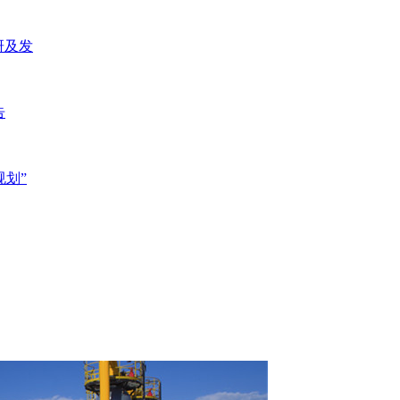
研及发
告
规划”