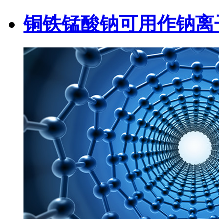
铜铁锰酸钠可用作钠离