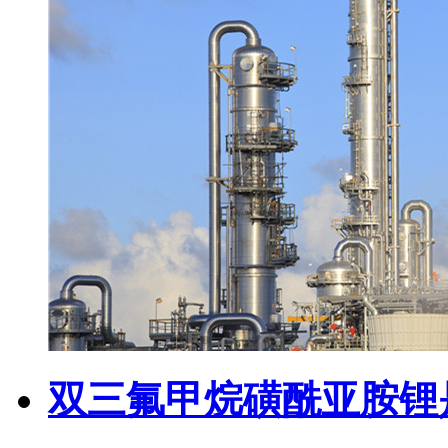
双三氟甲烷磺酰亚胺锂