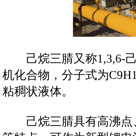
己烷三腈又称1,3,6-
机化合物，分子式为C9H
粘稠状液体。
己烷三腈具有高沸点、