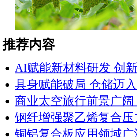
推荐内容
AI赋能新材料研发 创
具身赋能破局 仓储迈
商业太空旅行前景广阔
钢纤增强聚乙烯复合压力
铜铝复合板应用领域广