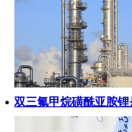
双三氟甲烷磺酰亚胺锂