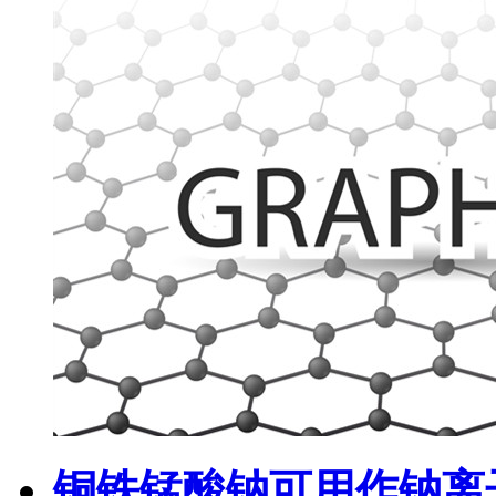
铜铁锰酸钠可用作钠离