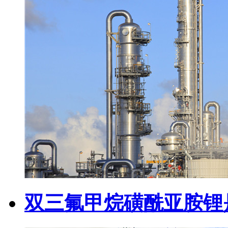
双三氟甲烷磺酰亚胺锂