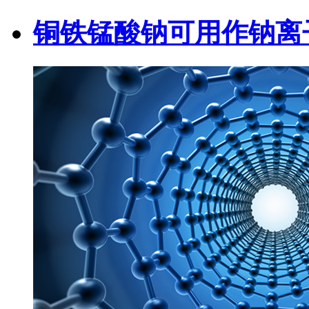
铜铁锰酸钠可用作钠离