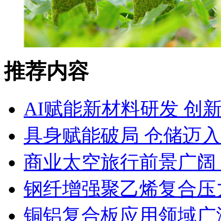
推荐内容
AI赋能新材料研发 创
具身赋能破局 仓储迈
商业太空旅行前景广阔
钢纤增强聚乙烯复合压力
铜铝复合板应用领域广