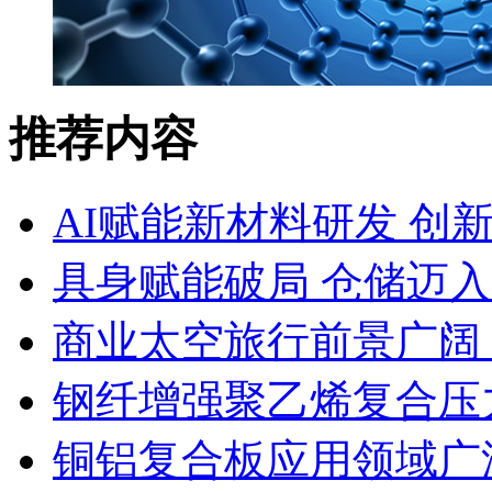
推荐内容
AI赋能新材料研发 创
具身赋能破局 仓储迈
商业太空旅行前景广阔
钢纤增强聚乙烯复合压力
铜铝复合板应用领域广