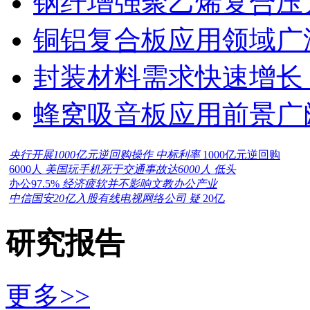
钢纤增强聚乙烯复合压力
铜铝复合板应用领域广
封装材料需求快速增长
蜂窝吸音板应用前景广
央行开展1000亿元逆回购操作 中标利率
1000亿元逆回购
6000人
美国玩手机死于交通事故达6000人 低头
办公97.5%
经济疲软并不影响文教办公产业
中信国安20亿入股有线电视网络公司 疑
20亿
研究报告
更多>>