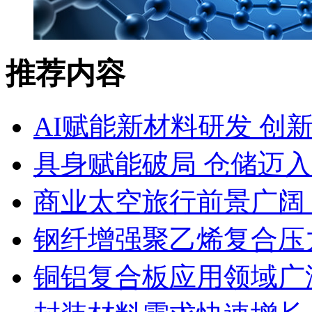
推荐内容
AI赋能新材料研发 创
具身赋能破局 仓储迈
商业太空旅行前景广阔
钢纤增强聚乙烯复合压力
铜铝复合板应用领域广