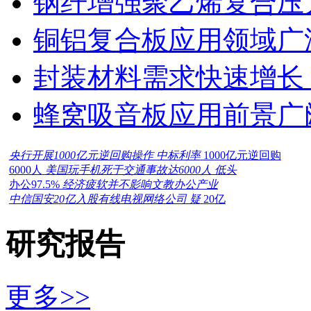
钢纤增强聚乙烯复合压力
铜铝复合板应用领域广
封装材料需求快速增长
蜂窝吸音板应用前景广
央行开展1000亿元逆回购操作 中标利率
1000亿元逆回购
6000人
美国玩手机死于交通事故达6000人 低头
办公97.5%
经济疲软并不影响文教办公产业
中信国安20亿入股有线电视网络公司 疑
20亿
研究报告
更多>>