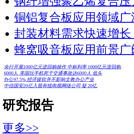
钢纤增强聚乙烯复合压力
铜铝复合板应用领域广
封装材料需求快速增长
蜂窝吸音板应用前景广
央行开展1000亿元逆回购操作 中标利率
1000亿元逆回购
6000人
美国玩手机死于交通事故达6000人 低头
办公97.5%
经济疲软并不影响文教办公产业
中信国安20亿入股有线电视网络公司 疑
20亿
研究报告
更多>>