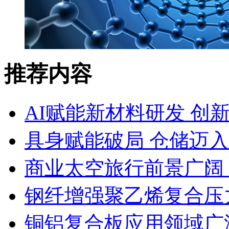
推荐内容
AI赋能新材料研发 创
具身赋能破局 仓储迈
商业太空旅行前景广阔
钢纤增强聚乙烯复合压力
铜铝复合板应用领域广