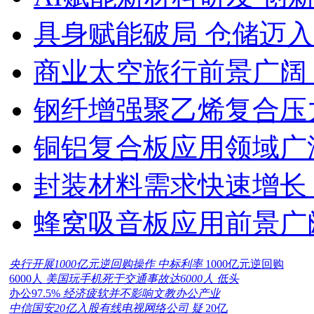
具身赋能破局 仓储迈
商业太空旅行前景广阔
钢纤增强聚乙烯复合压力
铜铝复合板应用领域广
封装材料需求快速增长
蜂窝吸音板应用前景广
央行开展1000亿元逆回购操作 中标利率
1000亿元逆回购
6000人
美国玩手机死于交通事故达6000人 低头
办公97.5%
经济疲软并不影响文教办公产业
中信国安20亿入股有线电视网络公司 疑
20亿