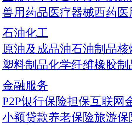
兽用药品
医疗器械
西药
医
石油化工
原油及成品油
石油制品
核
塑料制品
化学纤维
橡胶制
金融服务
P2P
银行
保险
担保
互联网
小额贷款
养老保险
旅游保