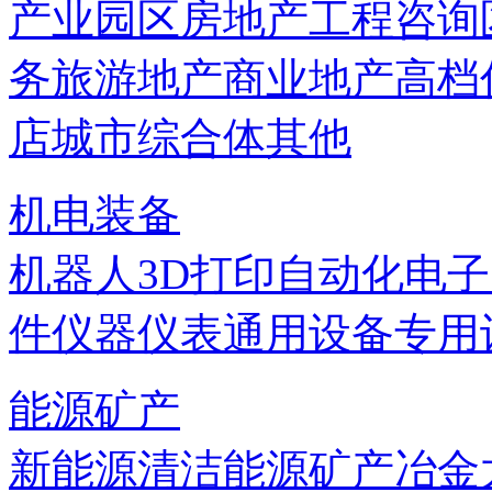
产业园区
房地产
工程咨询
务
旅游地产
商业地产
高档
店
城市综合体
其他
机电装备
机器人
3D打印
自动化
电子
件
仪器仪表
通用设备
专用
能源矿产
新能源
清洁能源
矿产
冶金