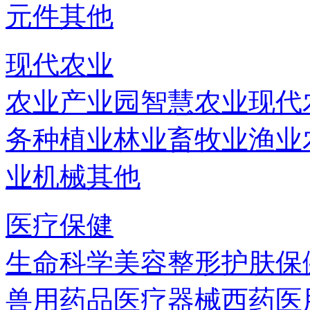
元件
其他
现代农业
农业产业园
智慧农业
现代
务
种植业
林业
畜牧业
渔业
业机械
其他
医疗保健
生命科学
美容
整形
护肤
保
兽用药品
医疗器械
西药
医