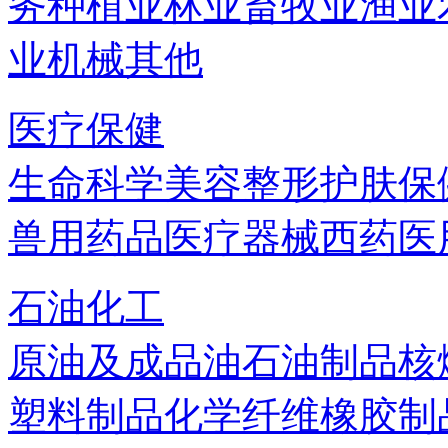
务
种植业
林业
畜牧业
渔业
业机械
其他
医疗保健
生命科学
美容
整形
护肤
保
兽用药品
医疗器械
西药
医
石油化工
原油及成品油
石油制品
核
塑料制品
化学纤维
橡胶制