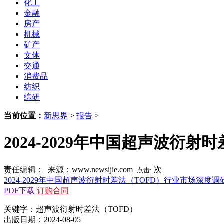
化工
金融
房产
机械
矿产
文体
交通
消费品
纺织
综研
当前位置：
新思界
>
报告
>
2024-2029年中国超声波
责任编辑： 来源：www.newsijie.com
次
点击:
2024-2029年中国超声波衍射时差法（TOFD）行业市场深
PDF下载
订购合同
关键字：超声波衍射时差法（TOFD）
出版日期：2024-08-05