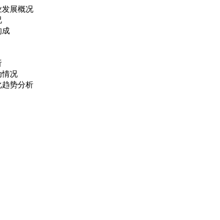
业发展概况
况
构成
析
动情况
化趋势分析