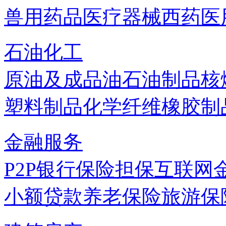
兽用药品
医疗器械
西药
医
石油化工
原油及成品油
石油制品
核
塑料制品
化学纤维
橡胶制
金融服务
P2P
银行
保险
担保
互联网
小额贷款
养老保险
旅游保