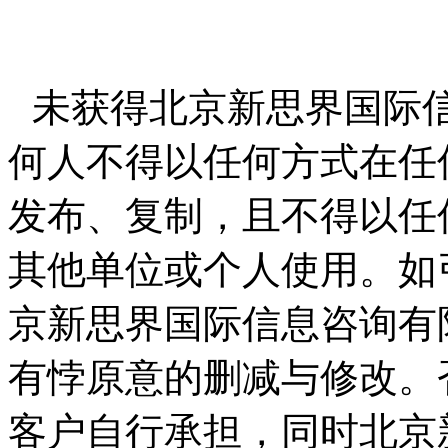
未获得北京新思界国际
何人不得以任何方式在任
发布、复制，且不得以任
其他单位或个人使用。如
京新思界国际信息咨询有
有悖原意的删减与修改。
客户自行承担，同时北京