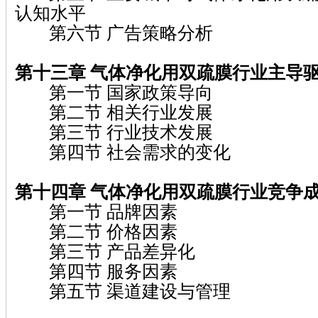
认知水平
第六节 广告策略分析
第十三章 气体净化用双疏膜
行业主导
第一节 国家政策导向
第二节 相关行业发展
第三节 行业技术发展
第四节 社会需求的变化
第十四章 气体净化用双疏膜
行业竞争
第一节 品牌因素
第二节 价格因素
第三节 产品差异化
第四节 服务因素
第五节 渠道建设与管理