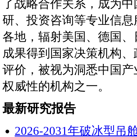
了战略合作关系，成为中
研、投资咨询等专业信息
各地，辐射美国、德国、
成果得到国家决策机构、
评价，被视为洞悉中国产
权威性的机构之一。
最新研究报告
2026-2031年破冰