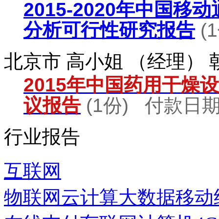
2015-2020年中国
分析可行性研究报告
(
北京市 高小姐 （经理）
2015年中国药用干燥
议报告
(1份) 付款日期：
行业报告
互联网
物联网
云计算
大数据
移动