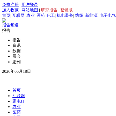
免费注册
|
用户登录
加入收藏
|
网站地图
|
研究报告
|
繁體版
首页
|
互联网
|
农业
|
医药
|
化工
|
机电装备
|
纺织
|
新能源
|
电子电气
报告频道
报告
报告
资讯
数据
展会
思刊
2026年06月18日
首页
互联网
家电IT
农业
医药