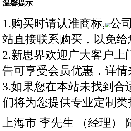
温馨提示
1.购买时请认准商标,
公
站直接联系购买，以免给
2.新思界欢迎广大客户
告可享受会员优惠，详情
3.如果您在本站未找到
们将为您提供专业定制类
上海市 李先生 （经理）