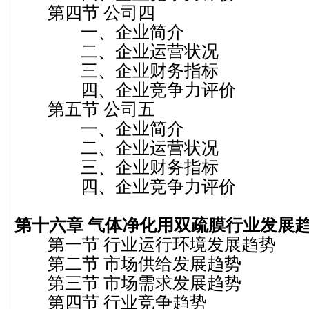
第四节 公司四
一、企业简介
二、企业运营状况
三、企业财务指标
四、企业竞争力评价
第五节 公司五
一、企业简介
二、企业运营状况
三、企业财务指标
四、企业竞争力评价
第十六章 气体净化用双疏膜
行业发展
第一节 行业运行环境发展趋势
第二节 市场供给发展趋势
第三节 市场需求发展趋势
第四节 行业竞争趋势