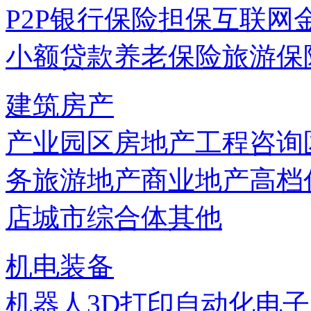
P2P
银行
保险
担保
互联网
小额贷款
养老保险
旅游保
建筑房产
产业园区
房地产
工程咨询
务
旅游地产
商业地产
高档
店
城市综合体
其他
机电装备
机器人
3D打印
自动化
电子