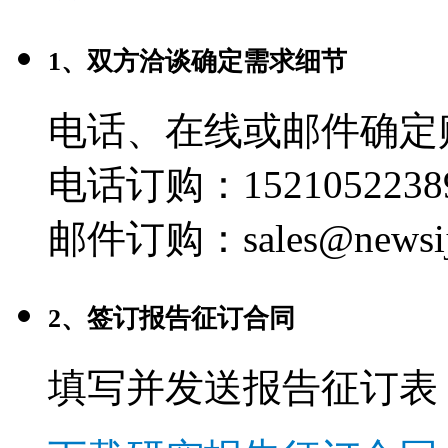
1、双方洽谈确定需求细节
电话、在线或邮件确定
电话订购：1521052238
邮件订购：sales@newsij
2、签订报告征订合同
填写并发送报告征订表