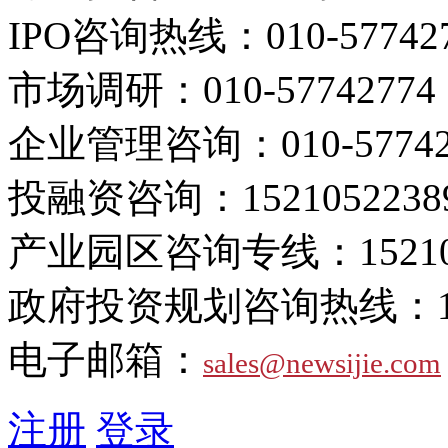
IPO咨询热线：
010-57742
市场调研：
010-57742774
企业管理咨询：
010-5774
投融资咨询：
1521052238
产业园区咨询专线：
1521
政府投资规划咨询热线：
电子邮箱：
sales@newsijie.com
注册
登录