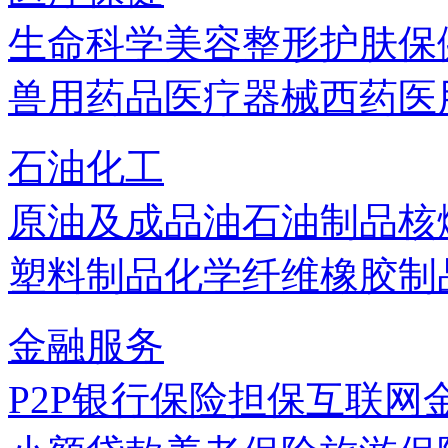
生命科学
美容
整形
护肤
保
兽用药品
医疗器械
西药
医
石油化工
原油及成品油
石油制品
核
塑料制品
化学纤维
橡胶制
金融服务
P2P
银行
保险
担保
互联网