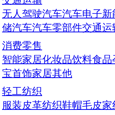
无人驾驶汽车
汽车电子
新
储
汽车
汽车零部件
交通运
消费零售
智能家居
化妆品
饮料
食品
宝首饰
家居
其他
轻工纺织
服装
皮革
纺织
鞋帽
毛皮
家