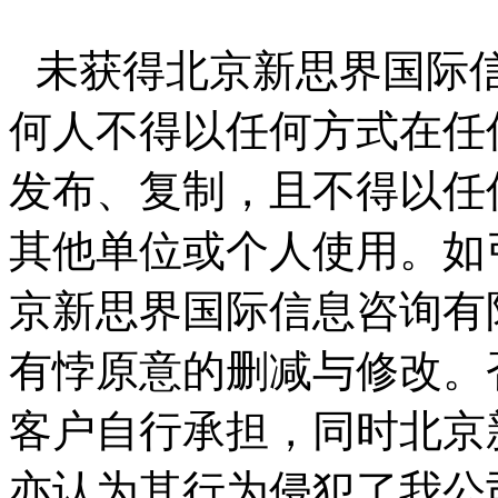
未获得北京新思界国际
何人不得以任何方式在任
发布、复制，且不得以任
其他单位或个人使用。如
京新思界国际信息咨询有
有悖原意的删减与修改。
客户自行承担，同时北京
亦认为其行为侵犯了我公