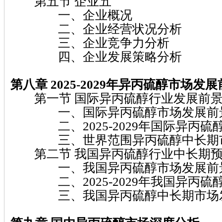
第五节 企业五
一、企业概况
二、企业经营状况分析
三、企业竞争力分析
四、企业发展策略分析
第八章 2025-2029
年异丙硫醇
市场发展
第一节 国际异丙硫醇行业发展前景
一、国际异丙硫醇市场发展前
二、2025-2029年国际异丙硫
三、世界范围异丙硫醇中长期市
第二节 我国异丙硫醇行业中长期
一、我国异丙硫醇市场发展前
二、2025-2029年我国异丙硫
三、我国异丙硫醇中长期市场