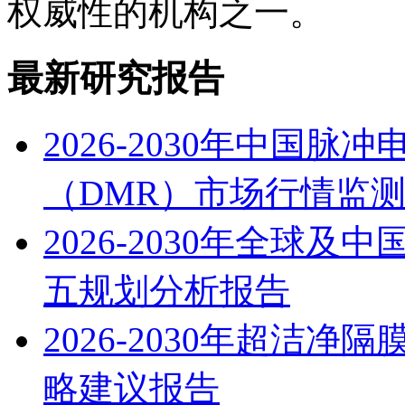
权威性的机构之一。
最新研究报告
2026-2030年中国
（DMR）市场行情监
2026-2030年全球
五规划分析报告
2026-2030年超洁
略建议报告