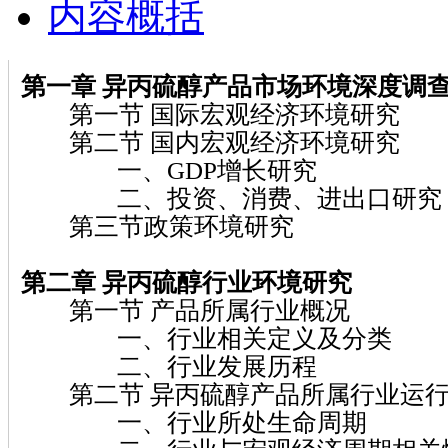
内容概括
第一章 异丙硫醇
产品市场环境深度调
第一节 国际宏观经济环境研究
第二节 国内宏观经济环境研究
一、GDP增长研究
二、投资、消费、进出口研究
第三节政策环境研究
第二章 异丙硫醇
行业环境研究
第一节 产品所属行业概况
一、行业相关定义及分类
二、行业发展历程
第二节 异丙硫醇产品所属行业运行
一、行业所处生命周期