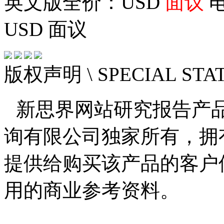
英文版全价：USD
面议
电
USD
面议
版权声明
\ SPECIAL ST
新思界网站研究报告产
询有限公司独家所有，拥
提供给购买该产品的客户
用的商业参考资料。