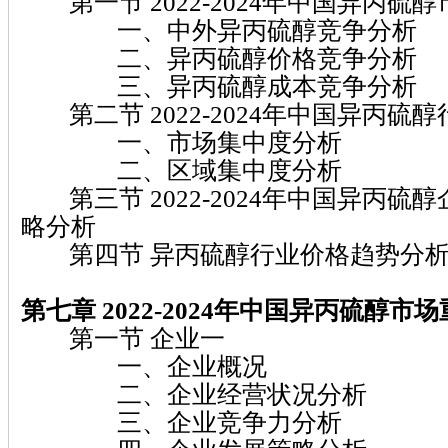
第一节 2022-2024年中国异丙硫
一、中外异丙硫醇竞争分析
二、异丙硫醇价格竞争分析
三、异丙硫醇成本竞争分析
第二节 2022-2024年中国异丙硫
一、市场集中度分析
二、区域集中度分析
第三节 2022-2024年中国异丙硫
略分析
第四节 异丙硫醇行业价格趋势分
第七章 2022-2024
年中国异丙硫醇
市场
第一节 企业一
一、企业概况
二、企业经营状况分析
三、企业竞争力分析