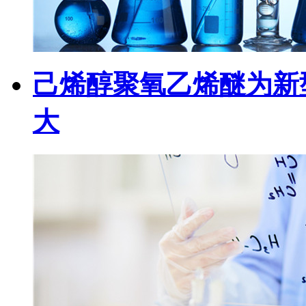
己烯醇聚氧乙烯醚为新
大