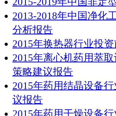
2015-2019年中国
2013-2018年中国
分析报告
2015年换热器行业投
2015年离心机药用萃
策略建议报告
2015年药用结晶设备
议报告
2015年药用干燥设备