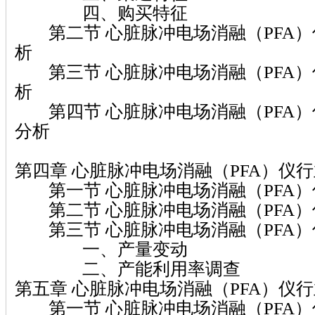
四、购买特征
第二节 心脏脉冲电场消融（PFA）
析
第三节 心脏脉冲电场消融（PFA）
析
第四节 心脏脉冲电场消融（PFA）
分析
第四章 心脏脉冲电场消融（PFA）仪
第一节 心脏脉冲电场消融（PFA）
第二节 心脏脉冲电场消融（PFA）
第三节 心脏脉冲电场消融（PFA）
一、产量变动
二、产能利用率调查
第五章 心脏脉冲电场消融（PFA）仪
第一节 心脏脉冲电场消融（PFA）