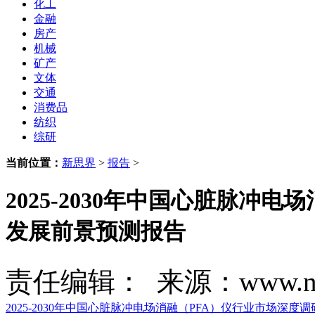
化工
金融
房产
机械
矿产
文体
交通
消费品
纺织
综研
当前位置：
新思界
>
报告
>
2025-2030年中国心脏脉冲
发展前景预测报告
责任编辑： 来源：www.new
2025-2030年中国心脏脉冲电场消融（PFA）仪行业市场深