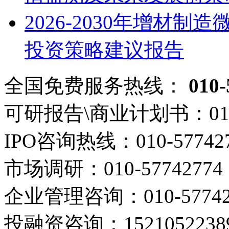
2026-2030年增材
投资策略建议报告
全国免费服务热线：
010-
可研报告\商业计划书：
01
IPO咨询热线：
010-57742
市场调研：
010-57742774
企业管理咨询：
010-5774
投融资咨询：
1521052238