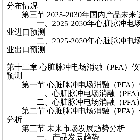
分布情况
第三节 2025-2030年国内产品未
一、2025-2030年心脏脉冲电场
业进口预测
二、2025-2030年心脏脉冲电场
业出口预测
第十三章 心脏脉冲电场消融（PFA）
预测
第一节 心脏脉冲电场消融（PFA）
一、心脏脉冲电场消融（PFA）
二、心脏脉冲电场消融（PFA）
第二节 心脏脉冲电场消融（PFA）
分析
第三节 未来市场发展趋势分析
一、产品发展趋势