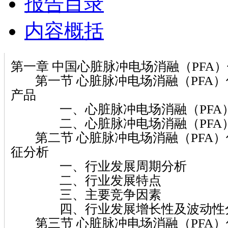
报告目录
内容概括
第一章 中国心脏脉冲电场消融（PFA
第一节 心脏脉冲电场消融（PFA）
产品
一、心脏脉冲电场消融（PFA）
二、心脏脉冲电场消融（PFA）
第二节 心脏脉冲电场消融（PFA）
征分析
一、行业发展周期分析
二、行业发展特点
三、主要竞争因素
四、行业发展增长性及波动性
第三节 心脏脉冲电场消融（PFA）