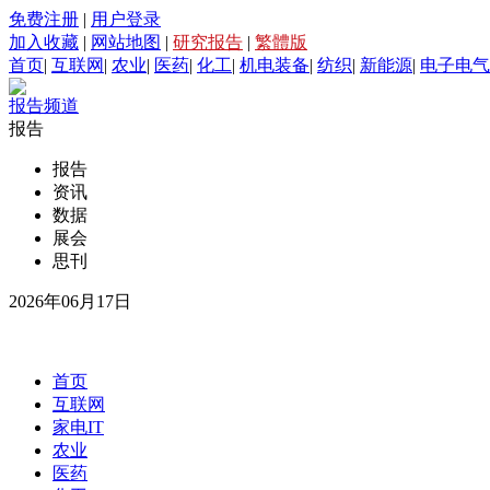
免费注册
|
用户登录
加入收藏
|
网站地图
|
研究报告
|
繁體版
首页
|
互联网
|
农业
|
医药
|
化工
|
机电装备
|
纺织
|
新能源
|
电子电气
报告频道
报告
报告
资讯
数据
展会
思刊
2026年06月17日
首页
互联网
家电IT
农业
医药