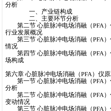
分析
一、产业链构成
二、主要环节分析
第二节 心脏脉冲电场消融（PFA）
行业发展概况
第三节 心脏脉冲电场消融（PFA）
情况
第四节 心脏脉冲电场消融（PFA）
场构成
第六章 心脏脉冲电场消融（PFA）仪
第一节 心脏脉冲电场消融（PFA）
分析
第二节 心脏脉冲电场消融（PFA）
变动情况
第三节 心脏脉冲电场消融（PFA）