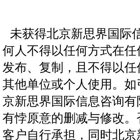
未获得北京新思界国际
何人不得以任何方式在任
发布、复制，且不得以任
其他单位或个人使用。如
京新思界国际信息咨询有
有悖原意的删减与修改。
客户自行承担，同时北京