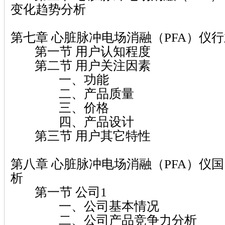
变化趋势分析
第七章 心脏脉冲电场消融（PFA）仪
第一节 用户认知程度
第二节 用户关注因素
一、功能
二、产品质量
三、价格
四、产品设计
第三节 用户其它特性
第八章 心脏脉冲电场消融（PFA）仪
析
第一节 公司1
一、公司基本情况
二、公司产品竞争力分析