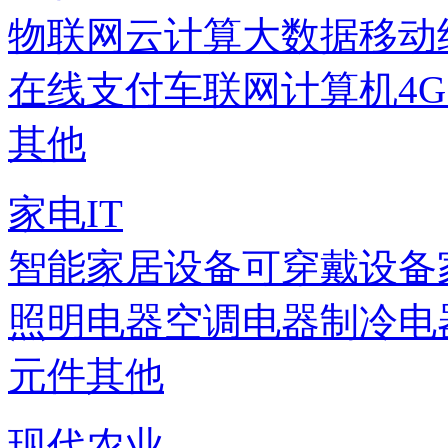
物联网
云计算
大数据
移动
在线支付
车联网
计算机
4
其他
家电IT
智能家居设备
可穿戴设备
照明电器
空调电器
制冷电
元件
其他
现代农业