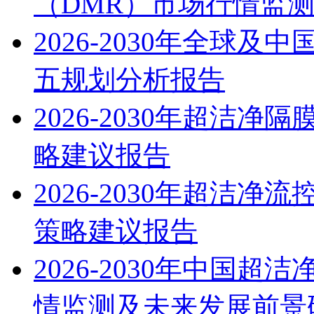
（DMR）市场行情监
2026-2030年全球
五规划分析报告
2026-2030年超洁
略建议报告
2026-2030年超洁
策略建议报告
2026-2030年中国
情监测及未来发展前景