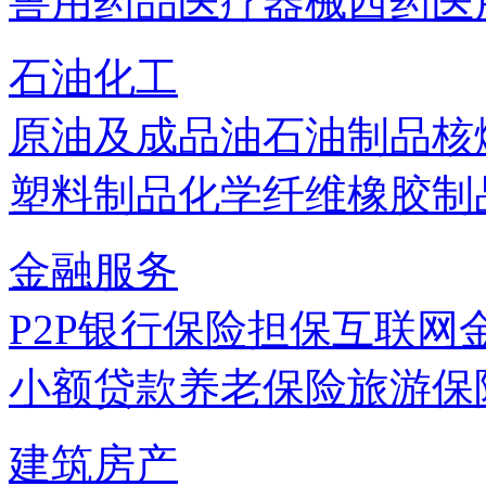
兽用药品
医疗器械
西药
医
石油化工
原油及成品油
石油制品
核
塑料制品
化学纤维
橡胶制
金融服务
P2P
银行
保险
担保
互联网
小额贷款
养老保险
旅游保
建筑房产