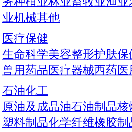
务
种植业
林业
畜牧业
渔业
业机械
其他
医疗保健
生命科学
美容
整形
护肤
保
兽用药品
医疗器械
西药
医
石油化工
原油及成品油
石油制品
核
塑料制品
化学纤维
橡胶制