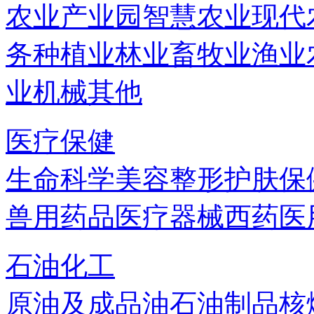
农业产业园
智慧农业
现代
务
种植业
林业
畜牧业
渔业
业机械
其他
医疗保健
生命科学
美容
整形
护肤
保
兽用药品
医疗器械
西药
医
石油化工
原油及成品油
石油制品
核