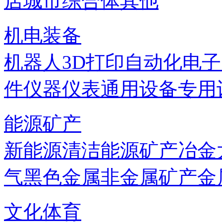
店
城市综合体
其他
机电装备
机器人
3D打印
自动化
电子
件
仪器仪表
通用设备
专用
能源矿产
新能源
清洁能源
矿产
冶金
气
黑色金属
非金属矿产
金
文化体育