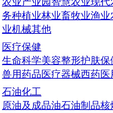
农业产业园
智慧农业
现代
务
种植业
林业
畜牧业
渔业
业机械
其他
医疗保健
生命科学
美容
整形
护肤
保
兽用药品
医疗器械
西药
医
石油化工
原油及成品油
石油制品
核