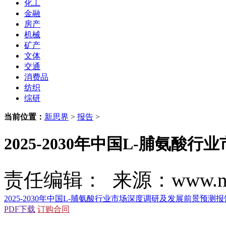
化工
金融
房产
机械
矿产
文体
交通
消费品
纺织
综研
当前位置：
新思界
>
报告
>
2025-2030年中国L-脯氨
责任编辑： 来源：www.new
2025-2030年中国L-脯氨酸行业市场深度调研及发展前景预测报
PDF下载
订购合同