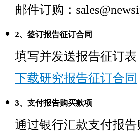
邮件订购：sales@newsij
2、签订报告征订合同
填写并发送报告征订表
下载研究报告征订合同
3、支付报告购买款项
通过银行汇款支付报告