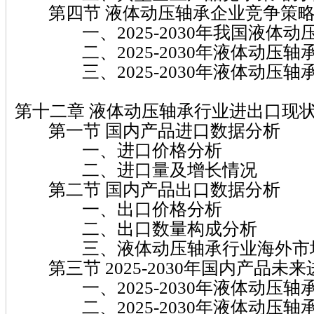
第四节 液体动压轴承企业竞争策略
一、2025-2030年我国液体动
二、2025-2030年液体动压轴
三、2025-2030年液体动压轴
第十二章 液体动压轴承行业进出口现
第一节 国内产品进口数据分析
一、进口价格分析
二、进口量及增长情况
第二节 国内产品出口数据分析
一、出口价格分析
二、出口数量构成分析
三、液体动压轴承行业海外市场
第三节 2025-2030年国内产品未
一、2025-2030年液体动压轴
二、2025-2030年液体动压轴