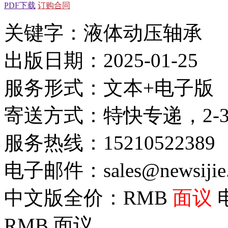
PDF下载
订购合同
关键字：液体动压轴承
出版日期：2025-01-25
服务形式：文本+电子版
寄送方式：特快专递，2-
服务热线：15210522389
电子邮件：sales@newsijie
中文版全价：RMB
面议
RMB
面议