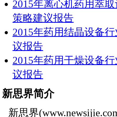
2015年离心机药用萃
策略建议报告
2015年药用结晶设备
议报告
2015年药用干燥设备
议报告
新思界简介
新思界(www.newsiji