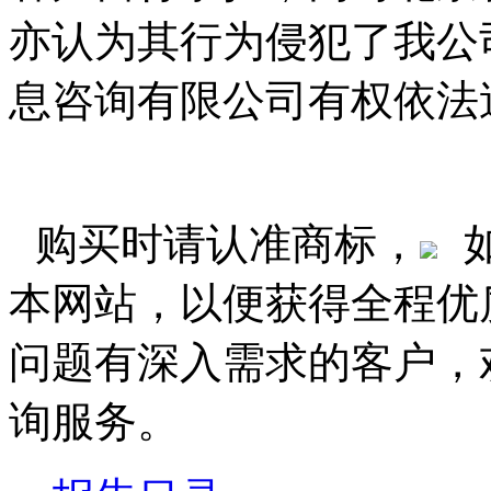
亦认为其行为侵犯了我公
息咨询有限公司有权依法
购买时请认准商标，
本网站，以便获得全程优
问题有深入需求的客户，
询服务。