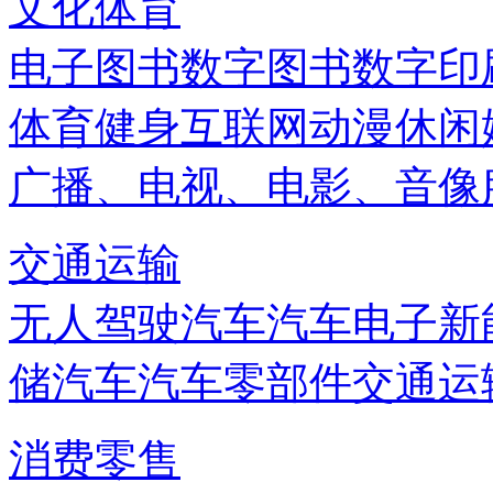
文化体育
电子图书
数字图书
数字印
体育健身
互联网
动漫
休闲
广播、电视、电影、音像
交通运输
无人驾驶汽车
汽车电子
新
储
汽车
汽车零部件
交通运
消费零售