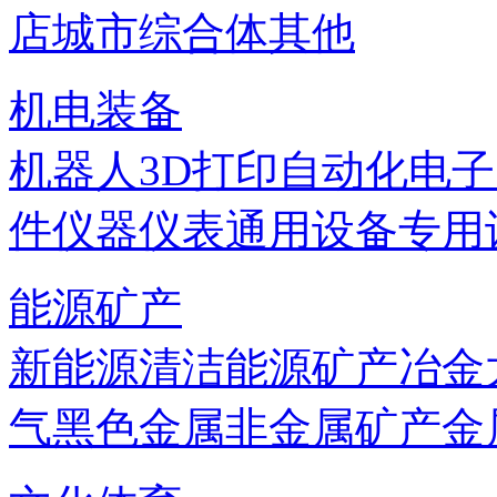
店
城市综合体
其他
机电装备
机器人
3D打印
自动化
电子
件
仪器仪表
通用设备
专用
能源矿产
新能源
清洁能源
矿产
冶金
气
黑色金属
非金属矿产
金