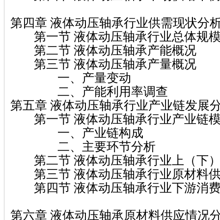
第四章 液体动压轴承行业供需现状分
第一节 液体动压轴承行业总体规
第二节 液体动压轴承产能概况
第三节 液体动压轴承产量概况
一、产量变动
二、产能利用率调查
第五章 液体动压轴承行业产业链发展
第一节 液体动压轴承行业产业链模
一、产业链构成
二、主要环节分析
第二节 液体动压轴承行业上（下）
第三节 液体动压轴承行业原材料供
第四节 液体动压轴承行业下游消费
第六章 液体动压轴承原材料供应情况