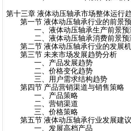
第十三章 液体动压轴承市场整体运行
第一节 液体动压轴承行业的前景
一、液体动压轴承生产前景预
二、液体动压轴承消费前景预
第二节 液体动压轴承行业的发展机
第三节 未来市场发展趋势分析
一、产品发展趋势
二、价格变化趋势
三、用户需求结构趋势
第四节 产品营销渠道与销售策略
一、产品策略
二、营销渠道
三、价格策略
第五节 液体动压轴承行业发展建
一、发展高档产品