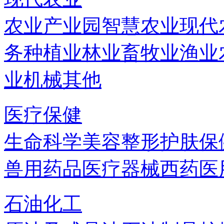
农业产业园
智慧农业
现代
务
种植业
林业
畜牧业
渔业
业机械
其他
医疗保健
生命科学
美容
整形
护肤
保
兽用药品
医疗器械
西药
医
石油化工