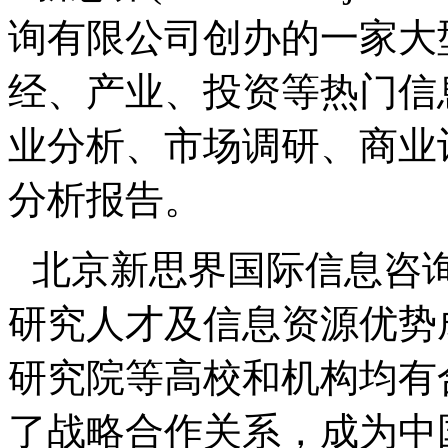
询有限公司创办的一家大
经、产业、投资等热门信
业分析、市场调研、商业
分析报告。
北京新思界国际信息咨
研究人才及信息资源优势
研究院等高校和机构均有
了战略合作关系，成为中