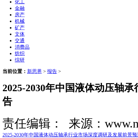
化工
金融
房产
机械
矿产
文体
交通
消费品
纺织
综研
当前位置：
新思界
>
报告
>
2025-2030年中国液体动
告
责任编辑： 来源：www.new
2025-2030年中国液体动压轴承行业市场深度调研及发展前景