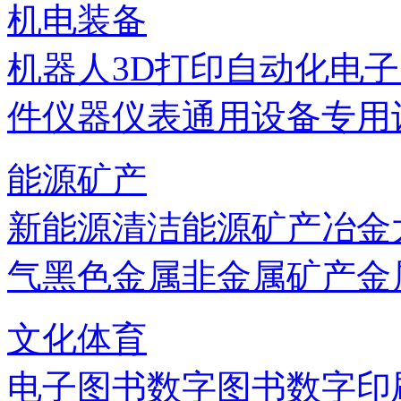
机电装备
机器人
3D打印
自动化
电子
件
仪器仪表
通用设备
专用
能源矿产
新能源
清洁能源
矿产
冶金
气
黑色金属
非金属矿产
金
文化体育
电子图书
数字图书
数字印