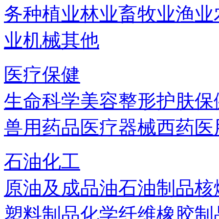
务
种植业
林业
畜牧业
渔业
业机械
其他
医疗保健
生命科学
美容
整形
护肤
保
兽用药品
医疗器械
西药
医
石油化工
原油及成品油
石油制品
核
塑料制品
化学纤维
橡胶制