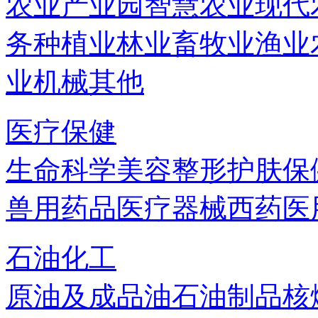
农业产业园
智慧农业
现代
务
种植业
林业
畜牧业
渔业
业机械
其他
医疗保健
生命科学
美容
整形
护肤
保
兽用药品
医疗器械
西药
医
石油化工
原油及成品油
石油制品
核