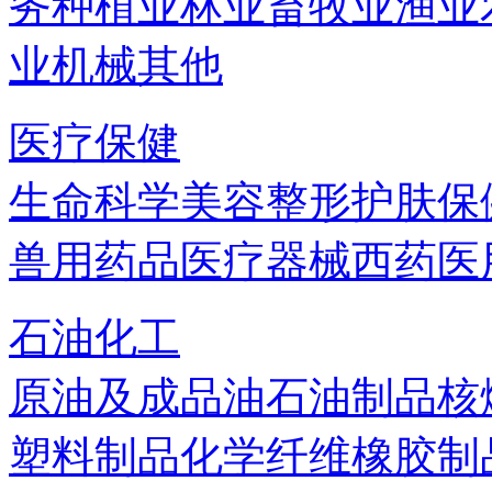
务
种植业
林业
畜牧业
渔业
业机械
其他
医疗保健
生命科学
美容
整形
护肤
保
兽用药品
医疗器械
西药
医
石油化工
原油及成品油
石油制品
核
塑料制品
化学纤维
橡胶制