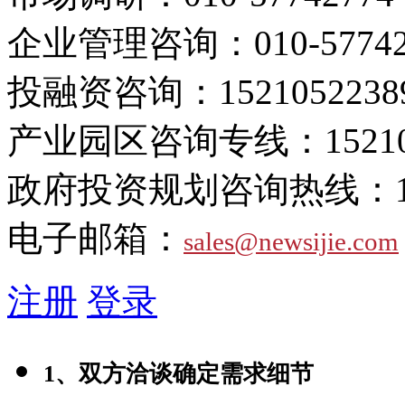
企业管理咨询：
010-5774
投融资咨询：
1521052238
产业园区咨询专线：
1521
政府投资规划咨询热线：
电子邮箱：
sales@newsijie.com
注册
登录
1、双方洽谈确定需求细节