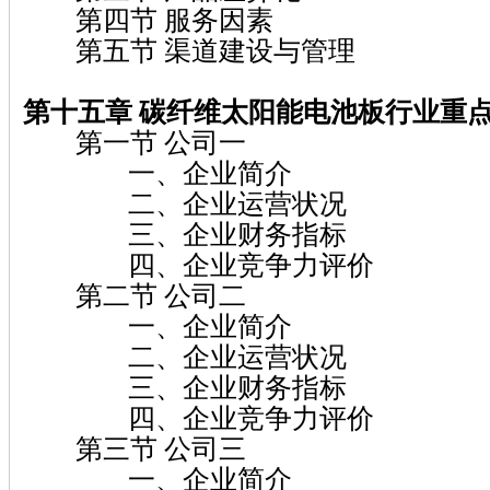
第四节 服务因素
第五节 渠道建设与管理
第十五章 碳纤维太阳能电池板行业重
第一节 公司一
一、企业简介
二、企业运营状况
三、企业财务指标
四、企业竞争力评价
第二节 公司二
一、企业简介
二、企业运营状况
三、企业财务指标
四、企业竞争力评价
第三节 公司三
一、企业简介