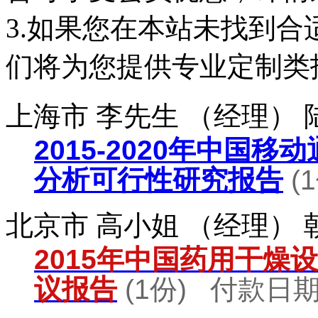
3.如果您在本站未找到
们将为您提供专业定制类
上海市 李先生 （经理）
2015-2020年中国
分析可行性研究报告
(
北京市 高小姐 （经理）
2015年中国药用干燥
议报告
(1份) 付款日期：