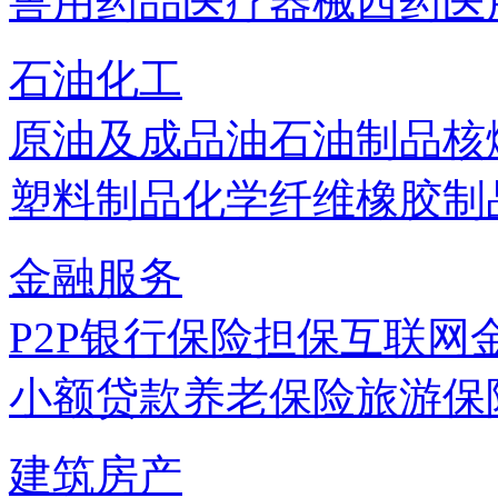
兽用药品
医疗器械
西药
医
石油化工
原油及成品油
石油制品
核
塑料制品
化学纤维
橡胶制
金融服务
P2P
银行
保险
担保
互联网
小额贷款
养老保险
旅游保
建筑房产