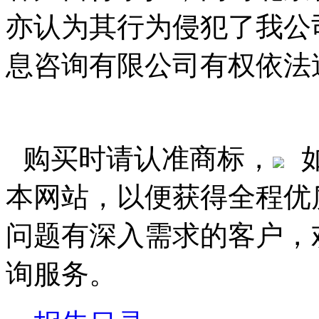
亦认为其行为侵犯了我公
息咨询有限公司有权依法
购买时请认准商标，
本网站，以便获得全程优
问题有深入需求的客户，
询服务。