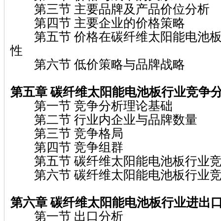
第三节 主要品牌及产品价位分析
第四节 主要企业的价格策略
第五节 价格在碳纤维太阳能电池板
性
第六节 低价策略与品牌战略
第五章 碳纤维太阳能电池板行业竞争
第一节 竞争分析理论基础
第二节 行业内企业与品牌数量
第三节 竞争格局
第四节 竞争组群
第五节 碳纤维太阳能电池板行业竞
第六节 碳纤维太阳能电池板行业竞
第六章 碳纤维太阳能电池板行业进出
第一节 出口分析