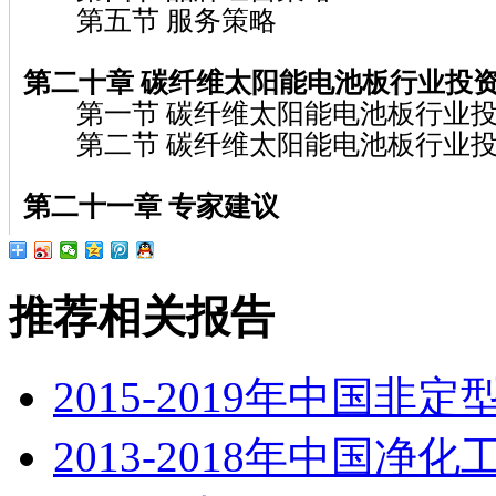
第五节 服务策略
第二十章 碳纤维太阳能电池板行业投
第一节 碳纤维太阳能电池板行业投
第二节 碳纤维太阳能电池板行业投
第二十一章 专家建议
推荐相关报告
2015-2019年中国
2013-2018年中国