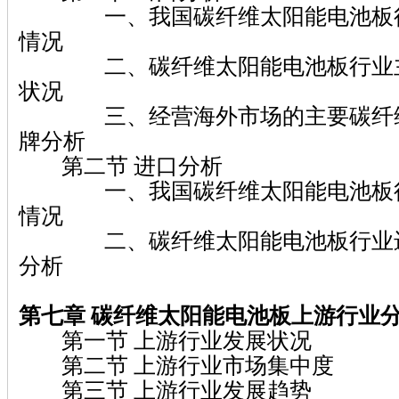
一、我国碳纤维太阳能电池板行
情况
二、碳纤维太阳能电池板行业主
状况
三、经营海外市场的主要碳纤维
牌分析
第二节 进口分析
一、我国碳纤维太阳能电池板行
情况
二、碳纤维太阳能电池板行业进
分析
第七章 碳纤维太阳能电池板上游行业
第一节 上游行业发展状况
第二节 上游行业市场集中度
第三节 上游行业发展趋势