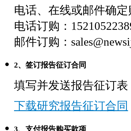
电话、在线或邮件确定
电话订购：1521052238
邮件订购：sales@newsij
2、签订报告征订合同
填写并发送报告征订表
下载研究报告征订合同
3、支付报告购买款项