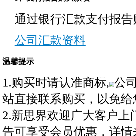
通过银行汇款支付报告
公司汇款资料
温馨提示
1.购买时请认准商标,
公
站直接联系购买，以免给
2.新思界欢迎广大客户
告可享受会员优惠，详情