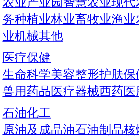
农业产业园
智慧农业
现代
务
种植业
林业
畜牧业
渔业
业机械
其他
医疗保健
生命科学
美容
整形
护肤
保
兽用药品
医疗器械
西药
医
石油化工
原油及成品油
石油制品
核