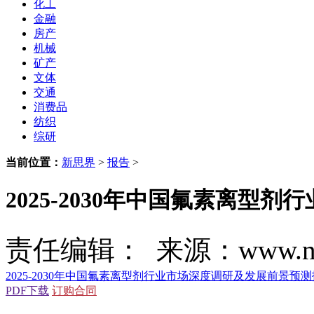
化工
金融
房产
机械
矿产
文体
交通
消费品
纺织
综研
当前位置：
新思界
>
报告
>
2025-2030年中国氟素离
责任编辑： 来源：www.new
2025-2030年中国氟素离型剂行业市场深度调研及发展前景预
PDF下载
订购合同