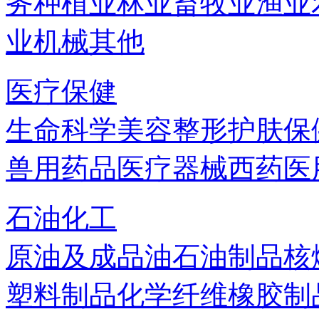
务
种植业
林业
畜牧业
渔业
业机械
其他
医疗保健
生命科学
美容
整形
护肤
保
兽用药品
医疗器械
西药
医
石油化工
原油及成品油
石油制品
核
塑料制品
化学纤维
橡胶制