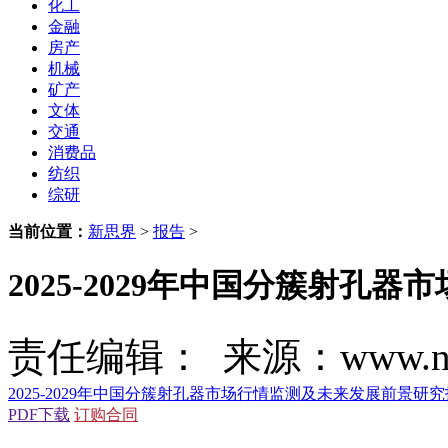
化工
金融
房产
机械
矿产
文体
交通
消费品
纺织
综研
当前位置：
新思界
>
报告
>
2025-2029年中国分簇射
责任编辑： 来源：www.new
2025-2029年中国分簇射孔器市场行情监测及未来发展前景研
PDF下载
订购合同