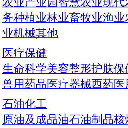
农业产业园
智慧农业
现代
务
种植业
林业
畜牧业
渔业
业机械
其他
医疗保健
生命科学
美容
整形
护肤
保
兽用药品
医疗器械
西药
医
石油化工
原油及成品油
石油制品
核