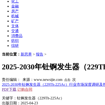
化工
金融
房产
机械
矿产
文体
交通
消费品
纺织
综研
当前位置：
新思界
>
报告
>
2025-2030年钍锕发生器（2
责任编辑： 来源：www.newsijie.com
次
点击:
2025-2030年钍锕发生器（229Th-225Ac）行业市场深度
PDF下载
订购合同
关键字：钍锕发生器（229Th-225Ac）
出版日期：2025-04-23