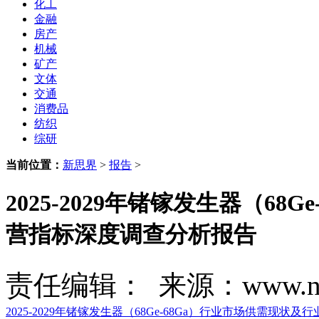
化工
金融
房产
机械
矿产
文体
交通
消费品
纺织
综研
当前位置：
新思界
>
报告
>
2025-2029年锗镓发生器（6
营指标深度调查分析报告
责任编辑： 来源：www.new
2025-2029年锗镓发生器（68Ge-68Ga）行业市场供需现