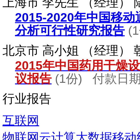
上海市 李先生 （经理）
2015-2020年中国
分析可行性研究报告
(
北京市 高小姐 （经理）
2015年中国药用干燥
议报告
(1份) 付款日期：
行业报告
互联网
物联网
云计算
大数据
移动