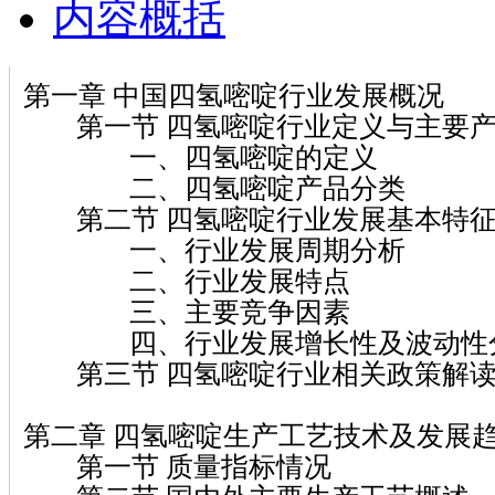
内容概括
第一章 中国四氢嘧啶行业发展概况
第一节 四氢嘧啶行业定义与主要
一、四氢嘧啶的定义
二、四氢嘧啶产品分类
第二节 四氢嘧啶行业发展基本特征
一、行业发展周期分析
二、行业发展特点
三、主要竞争因素
四、行业发展增长性及波动性
第三节 四氢嘧啶行业相关政策解
第二章 四氢嘧啶生产工艺技术及发展
第一节 质量指标情况