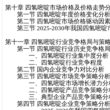
第十章 四氢嘧啶市场价格及价格走势
第一节 四氢嘧啶年度价格变化分
第二节 四氢嘧啶市场价格驱动因素
第三节 2025-2030年我国四氢嘧
第十一章 四氢嘧啶行业竞争格局与策
第一节 四氢嘧啶行业历史竞争格局
一、四氢嘧啶行业集中度分析
二、四氢嘧啶行业竞争程度
第二节 国内企业竞争力对比分析
第三节 四氢嘧啶市场竞争策略分
一、四氢嘧啶市场增长潜力分
二、四氢嘧啶产品竞争策略分
三、典型企业产品竞争策略分
第四节 四氢嘧啶企业竞争策略分