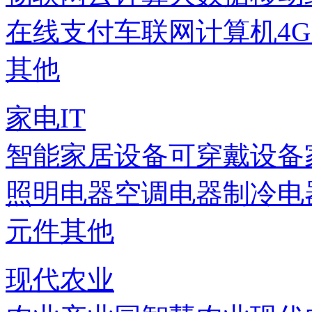
在线支付
车联网
计算机
4
其他
家电IT
智能家居设备
可穿戴设备
照明电器
空调电器
制冷电
元件
其他
现代农业