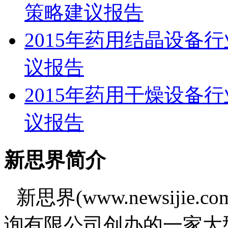
策略建议报告
2015年药用结晶设备
议报告
2015年药用干燥设备
议报告
新思界简介
新思界(www.newsiji
询有限公司创办的一家大