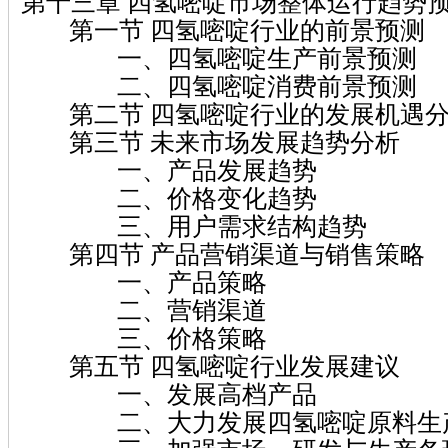
第十三章 四氢嘧啶市场整体运行趋势
第一节 四氢嘧啶行业的前景预测
一、四氢嘧啶生产前景预测
二、四氢嘧啶消费前景预测
第二节 四氢嘧啶行业的发展机遇
第三节 未来市场发展趋势分析
一、产品发展趋势
二、价格变化趋势
三、用户需求结构趋势
第四节 产品营销渠道与销售策略
一、产品策略
二、营销渠道
三、价格策略
第五节 四氢嘧啶行业发展建议
一、发展高档产品
二、大力发展四氢嘧啶原料生