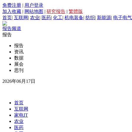
免费注册
|
用户登录
加入收藏
|
网站地图
|
研究报告
|
繁體版
首页
|
互联网
|
农业
|
医药
|
化工
|
机电装备
|
纺织
|
新能源
|
电子电气
报告频道
报告
报告
资讯
数据
展会
思刊
2026年06月17日
首页
互联网
家电IT
农业
医药