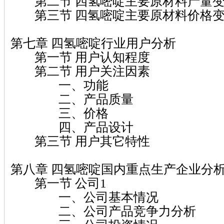
第二节 四氢嘧啶主要原材料产量变
第三节 四氢嘧啶主要原材料价格变
第七章 四氢嘧啶行业用户分析
第一节 用户认知程度
第二节 用户关注因素
一、功能
二、产品质量
三、价格
四、产品设计
第三节 用户其它特性
第八章 四氢嘧啶国内重点生产企业分
第一节 公司1
一、公司基本情况
二、公司产品竞争力分析