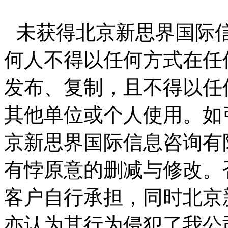
未获得北京新思界国际
何人不得以任何方式在任
发布、复制，且不得以任
其他单位或个人使用。如
京新思界国际信息咨询有
有悖原意的删减与修改。
客户自行承担，同时北京
亦认为其行为侵犯了我公