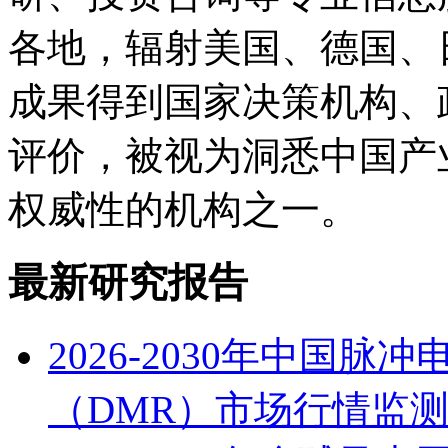
各地，辐射美国、德国、
成果得到国家决策机构、
评价，被视为洞悉中国产
权威性的机构之一。
最新研究报告
2026-2030年中国
（DMR）市场行情监