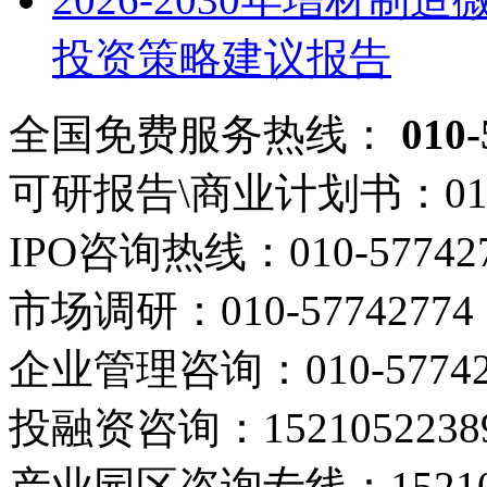
投资策略建议报告
全国免费服务热线：
010-
可研报告\商业计划书：
01
IPO咨询热线：
010-57742
市场调研：
010-57742774
企业管理咨询：
010-5774
投融资咨询：
1521052238
产业园区咨询专线：
1521