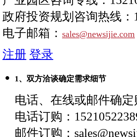
政府投资规划咨询热线：
电子邮箱：
sales@newsijie.com
注册
登录
1、双方洽谈确定需求细节
电话、在线或邮件确定
电话订购：1521052238
邮件订购：sales@newsij