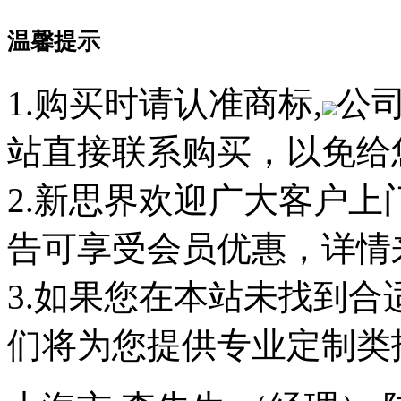
温馨提示
1.购买时请认准商标,
公
站直接联系购买，以免给
2.新思界欢迎广大客户
告可享受会员优惠，详情
3.如果您在本站未找到
们将为您提供专业定制类