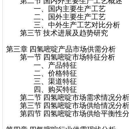
第二节 国内外主要生产工艺概述
一、国内主要生产工艺
二、国外主要生产工艺
三、中外生产工艺对比分析
第三节 技术进展及趋势研究
第三章 四氢嘧啶产品市场供需分析
第一节 四氢嘧啶市场特征分析
一、产品特征
二、价格特征
三、渠道特征
四、购买特征
第二节 四氢嘧啶市场需求情况分
第三节 四氢嘧啶市场供给情况分
第四节 四氢嘧啶市场供给平衡性