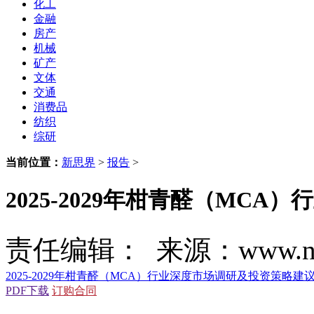
化工
金融
房产
机械
矿产
文体
交通
消费品
纺织
综研
当前位置：
新思界
>
报告
>
2025-2029年柑青醛（MC
责任编辑： 来源：www.new
2025-2029年柑青醛（MCA）行业深度市场调研及投资策略建
PDF下载
订购合同