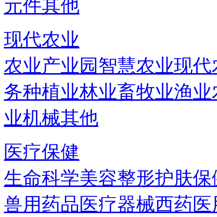
元件
其他
现代农业
农业产业园
智慧农业
现代
务
种植业
林业
畜牧业
渔业
业机械
其他
医疗保健
生命科学
美容
整形
护肤
保
兽用药品
医疗器械
西药
医