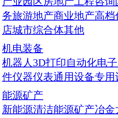
产业园区
房地产
工程咨询
务
旅游地产
商业地产
高档
店
城市综合体
其他
机电装备
机器人
3D打印
自动化
电子
件
仪器仪表
通用设备
专用
能源矿产
新能源
清洁能源
矿产
冶金