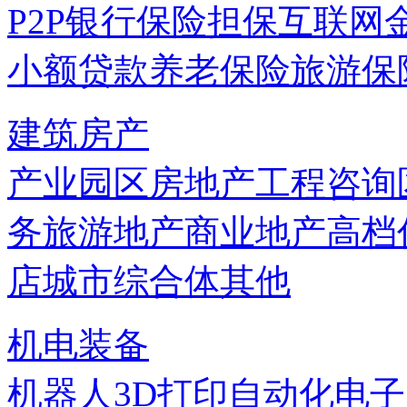
P2P
银行
保险
担保
互联网
小额贷款
养老保险
旅游保
建筑房产
产业园区
房地产
工程咨询
务
旅游地产
商业地产
高档
店
城市综合体
其他
机电装备
机器人
3D打印
自动化
电子