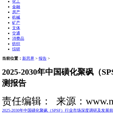
化工
金融
房产
机械
矿产
文体
交通
消费品
纺织
综研
当前位置：
新思界
>
报告
>
2025-2030年中国磺化聚砜
测报告
责任编辑： 来源：www.new
2025-2030年中国磺化聚砜（SPSF）行业市场深度调研及发