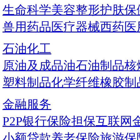
生命科学
美容
整形
护肤
保
兽用药品
医疗器械
西药
医
石油化工
原油及成品油
石油制品
核
塑料制品
化学纤维
橡胶制
金融服务
P2P
银行
保险
担保
互联网
小额贷款
养老保险
旅游保