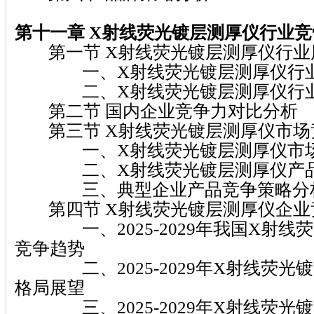
第十一章 X射线荧光镀层测厚仪
行业竞
第一节 X射线荧光镀层测厚仪行业
一、X射线荧光镀层测厚仪行业
二、X射线荧光镀层测厚仪行业
第二节 国内企业竞争力对比分析
第三节 X射线荧光镀层测厚仪市场
一、X射线荧光镀层测厚仪市场
二、X射线荧光镀层测厚仪产品
三、典型企业产品竞争策略分
第四节 X射线荧光镀层测厚仪企业
一、2025-2029年我国X射线
竞争趋势
二、2025-2029年X射线荧光
格局展望
三、2025-2029年X射线荧光