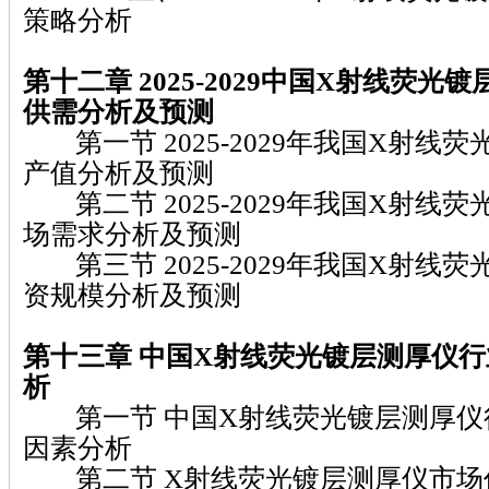
策略分析
第十二章 2025-2029
中国X射线荧光镀
供需分析及预测
第一节 2025-2029年我国X射线
产值分析及预测
第二节 2025-2029年我国X射线
场需求分析及预测
第三节 2025-2029年我国X射线
资规模分析及预测
第十三章
中国X射线荧光镀层测厚仪
行
析
第一节 中国X射线荧光镀层测厚仪
因素分析
第二节 X射线荧光镀层测厚仪市场