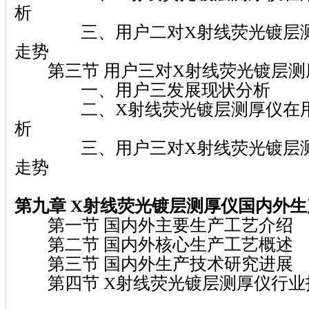
析
三、用户二对X射线荧光镀层测
走势
第三节 用户三对X射线荧光镀层测
一、用户三发展现状分析
二、X射线荧光镀层测厚仪在用
析
三、用户三对X射线荧光镀层测
走势
第九章 X射线荧光镀层测厚仪
国内外生
第一节 国内外主要生产工艺介绍
第二节 国内外核心生产工艺概述
第三节 国内外生产技术研究进展
第四节 X射线荧光镀层测厚仪行业