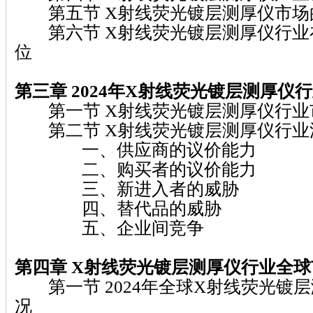
第五节 X射线荧光镀层测厚仪市场
第六节 X射线荧光镀层测厚仪行业
位
第三章 2024
年X射线荧光镀层测厚仪
行
第一节 X射线荧光镀层测厚仪行业
第二节 X射线荧光镀层测厚仪行业
一、供应商的议价能力
二、购买者的议价能力
三、新进入者的威胁
四、替代品的威胁
五、企业间竞争
第四章 X射线荧光镀层测厚仪
行业全球
第一节 2024年全球X射线荧光镀
况