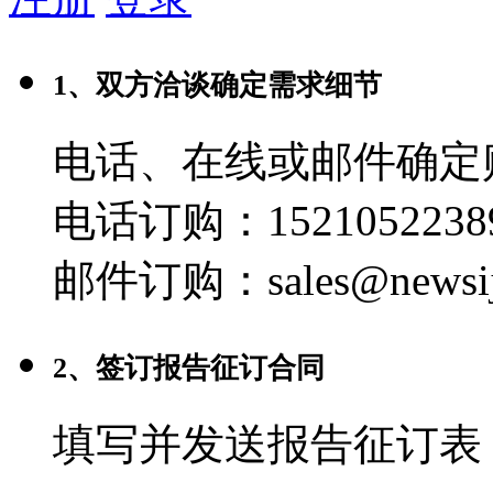
1、双方洽谈确定需求细节
电话、在线或邮件确定
电话订购：1521052238
邮件订购：sales@newsij
2、签订报告征订合同
填写并发送报告征订表