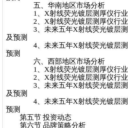
五、华南地区市场分析
1、X射线荧光镀层测厚仪行业
2、X射线荧光镀层测厚仪行业
3、未来五年X射线荧光镀层测
及预测
4、未来五年X射线荧光镀层测
预测
六、西部地区市场分析
1、X射线荧光镀层测厚仪行业
2、X射线荧光镀层测厚仪行业
3、未来五年X射线荧光镀层测
及预测
4、未来五年X射线荧光镀层测
预测
第五节 投资动态
第六节 品牌策略分析