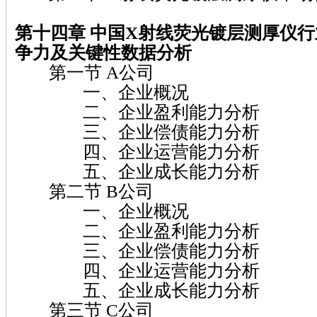
第十四章
中国X射线荧光镀层测厚仪
行
争力及关键性数据分析
第一节 A公司
一、企业概况
二、企业盈利能力分析
三、企业偿债能力分析
四、企业运营能力分析
五、企业成长能力分析
第二节 B公司
一、企业概况
二、企业盈利能力分析
三、企业偿债能力分析
四、企业运营能力分析
五、企业成长能力分析
第三节 C公司