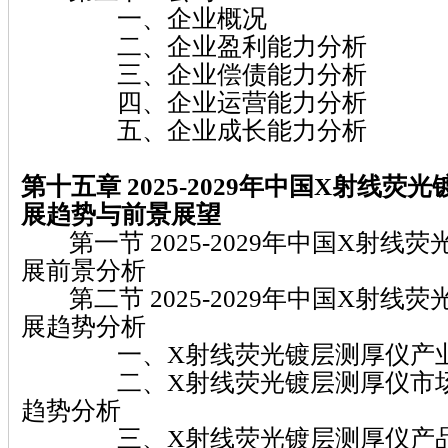
一、企业概况
二、企业盈利能力分析
三、企业偿债能力分析
四、企业运营能力分析
五、企业成长能力分析
第十五章 2025-2029
年中国X射线荧光
展趋势与前景展望
第一节 2025-2029年中国X射线
展前景分析
第二节 2025-2029年中国X射线
展趋势分析
一、X射线荧光镀层测厚仪产业
二、X射线荧光镀层测厚仪市场
趋势分析
三、X射线荧光镀层测厚仪产品