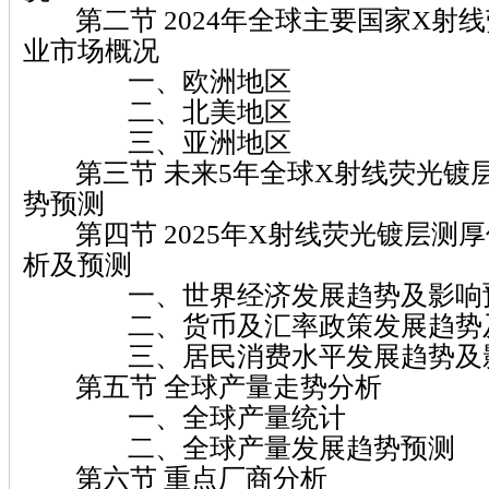
第二节 2024年全球主要国家X射
业市场概况
一、欧洲地区
二、北美地区
三、亚洲地区
第三节 未来5年全球X射线荧光镀
势预测
第四节 2025年X射线荧光镀层测
析及预测
一、世界经济发展趋势及影响
二、货币及汇率政策发展趋势及
三、居民消费水平发展趋势及
第五节 全球产量走势分析
一、全球产量统计
二、全球产量发展趋势预测
第六节 重点厂商分析