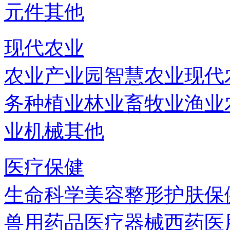
元件
其他
现代农业
农业产业园
智慧农业
现代
务
种植业
林业
畜牧业
渔业
业机械
其他
医疗保健
生命科学
美容
整形
护肤
保
兽用药品
医疗器械
西药
医