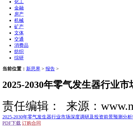
化工
金融
房产
机械
矿产
文体
交通
消费品
纺织
综研
当前位置：
新思界
>
报告
>
2025-2030年零气发生器
责任编辑： 来源：www.new
2025-2030年零气发生器行业市场深度调研及投资前景预测分
PDF下载
订购合同