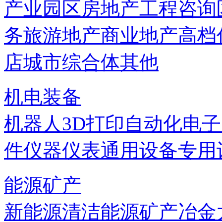
产业园区
房地产
工程咨询
务
旅游地产
商业地产
高档
店
城市综合体
其他
机电装备
机器人
3D打印
自动化
电子
件
仪器仪表
通用设备
专用
能源矿产
新能源
清洁能源
矿产
冶金